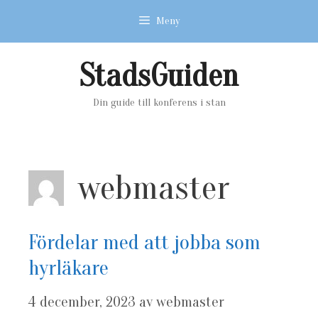
Hoppa
Meny
till
innehåll
StadsGuiden
Din guide till konferens i stan
webmaster
Fördelar med att jobba som
hyrläkare
4 december, 2023
av
webmaster