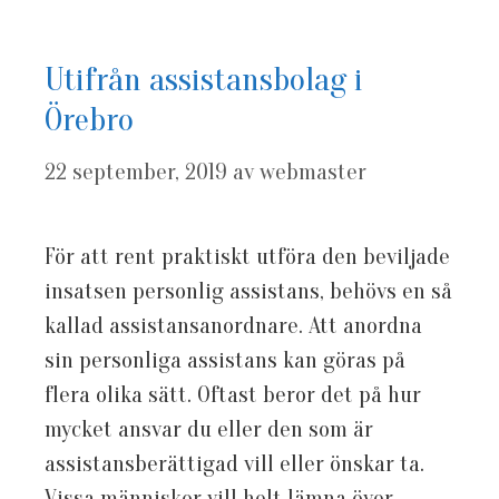
Utifrån assistansbolag i
Örebro
22 september, 2019
av
webmaster
För att rent praktiskt utföra den beviljade
insatsen personlig assistans, behövs en så
kallad assistansanordnare. Att anordna
sin personliga assistans kan göras på
flera olika sätt. Oftast beror det på hur
mycket ansvar du eller den som är
assistansberättigad vill eller önskar ta.
Vissa människor vill helt lämna över