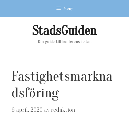
Hoppa
Meny
till
innehåll
StadsGuiden
Din guide till konferens i stan
Fastighetsmarkna
dsföring
6 april, 2020
av
redaktion